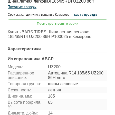
Шина летняя легковая 185/65R14 UZ200 86H
Похожие товары
Срок указан до пункта выдачи в Кемерово —
карта проезда
Посмотреть цены и сроки
Купить BARS TIRES Шина летняя легковая
185/65R14 UZ200 86H P100025 в Кемерово
Характеристики
Из справочника ABCP
Модель:
UZ200
Расширенное
Автошина R14 185/65 UZ200
описание:
86H лето
Товарная группа:
шины легковые
Сезонность:
летняя
Ширина, мм:
185
Высота профиля,
65
%:
Диаметр, дюйм:
14