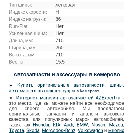
Тип шины:
легковая
Индекс скорости:
H
Индекс нагрузки:
86
Run-Flat:
Нет
Усиленная шина:
Нет
Длина, мм:
710
Ширина, мм:
260
Высота, мм:
710
Вес, кг:
15.5
Автозапчасти и аксессуары в Кемерово
Купить оригинальные автозапчасти
шины
►
,
,
автомасла
автоаксессуары
и
в Кемерово.
Интернет-магазин автозапчастей AZExpert.ru
►
-
это место, где вы можете найти все необходимое
для своего автомобиля. Мы предлагаем
оригинальные запчасти и аналоги высокого
качества для популярных марок автомобилей,
Hyundai
KIA
Audi
BMW
Nissan
Mazda
таких как
,
,
,
,
,
,
Toyota
Skoda
Mercedes-Benz
Volkswagen
многих
,
,
,
и